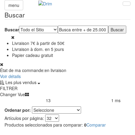
menu
Buscar
Buscar
Livraison 7€ à partir de 50€
Livraison à dom. en 5 jours
Papier cadeau gratuit
État de ma commande:
en livraison
Voir détails
Les plus vendus
FILTRER
Changer Vue
13
1 ms
Productos encontrados:
Resultado de la búsqueda por:
en
Ordenar por:
Artículos por página:
Productos seleccionados para comparar:
0
Comparar