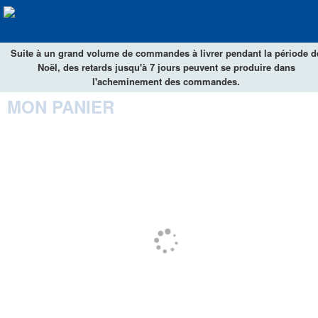
Suite à un grand volume de commandes à livrer pendant la période d
Noël, des retards jusqu'à 7 jours peuvent se produire dans
l'acheminement des commandes.
MON PANIER
Identificación
Entrega
Pago
Aún falta llenar con los datos
Resumen de la compra