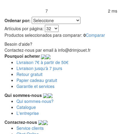
7
2 ms
Productos encontrados:
Resultado de la búsqueda por:
en
Ordenar por:
Artículos por página:
Productos seleccionados para comparar:
0
Comparar
Besoin d'aide?
Contactez-nous par email à info@drimjouet.fr
Pourquoi acheter
Livraison 7€ à partir de 50€
Livraison jusqu'à 7 jours
Retour gratuit
Papier cadeau gratuit
Garantie et services
Qui sommes-nous
Qui sommes-nous?
Catalogue
L'entreprise
Contactez-nous
Service clients
Chat Online