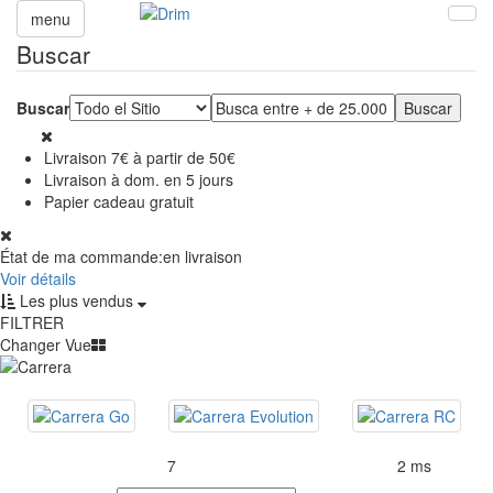
menu
Buscar
Buscar
Livraison 7€ à partir de 50€
Livraison à dom. en 5 jours
Papier cadeau gratuit
État de ma commande:
en livraison
Voir détails
Les plus vendus
FILTRER
Changer Vue
7
2 ms
Productos encontrados:
Resultado de la búsqueda por:
en