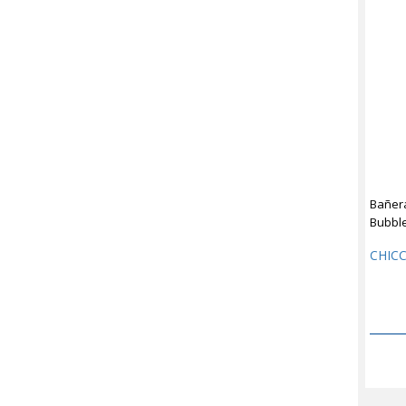
Bañer
Bubbl
CHIC