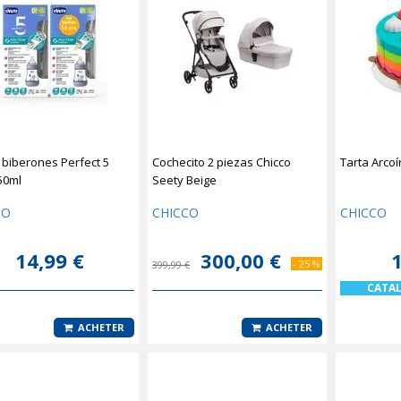
 biberones Perfect 5
Cochecito 2 piezas Chicco
Tarta Arcoí
50ml
Seety Beige
CO
CHICCO
CHICCO
14,99 €
300,00 €
1
- 25 %
399,99 €
CATA
ACHETER
ACHETER