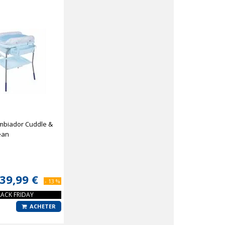
mbiador Cuddle &
ean
39,99 €
- 13 %
LOGUE DE NOËL
LACK FRIDAY
ACHETER