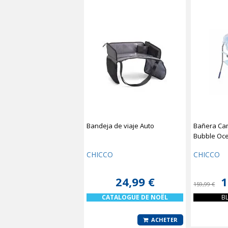
Bandeja de viaje Auto
Bañera Ca
Bubble Oc
CHICCO
CHICCO
24,99 €
1
159,99 €
CATALOGUE DE NOËL
CATA
B
ACHETER