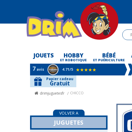
JOUETS
HOBBY
BÉBÉ
-
ET ROBOTIQUE
ET PUÉRICULTURE
7
avis
4.71
/5
Papier cadeau
Gratuit
CHICCO
drimjuguetesfr
VOLVER A
JUGUETES