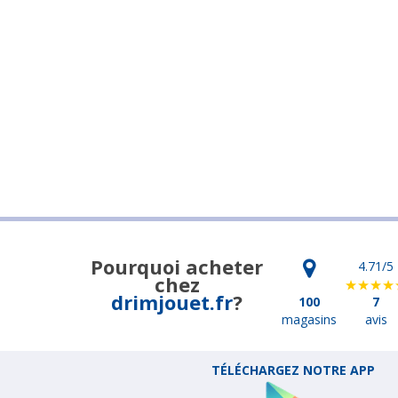
Pourquoi acheter
4.71
/5
chez
drimjouet.fr
?
100
7
magasins
avis
TÉLÉCHARGEZ NOTRE APP