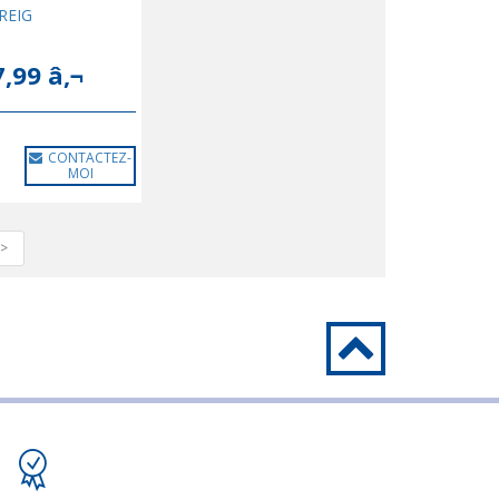
REIG
7,99 â‚¬
CONTACTEZ-
MOI
>