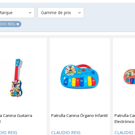
arque
Gamme de prix
DIO REIG
la Canina Guitarra
Patrulla Canina Órgano Infantil
Patrulla C
l
Electrónico 
DIO REIG
CLAUDIO REIG
CLAUDIO 