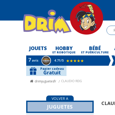
JOUETS
HOBBY
BÉBÉ
-
ET ROBOTIQUE
ET PUÉRICULTURE
7
avis
4.71
/5
Papier cadeau
Gratuit
CLAUDIO REIG
drimjuguetesfr
VOLVER A
CLAU
JUGUETES