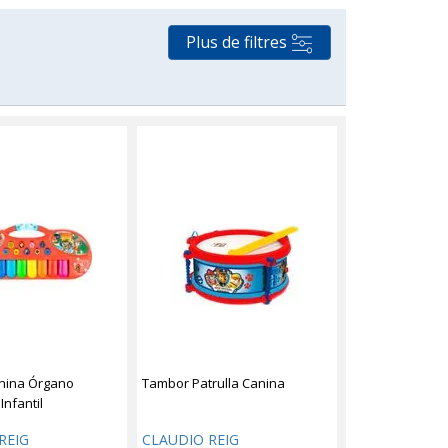
Plus de filtres
anina Órgano
Tambor Patrulla Canina
Infantil
REIG
CLAUDIO REIG