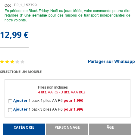
Cód:
DR_1_192399
En période de Black Friday, Noël ou jours fériés, votre commande pourra être
retardée d’
une semaine
pour des raisons de transport indépendantes de
notre volonté.
12,99 €
Partager sur Whatsapp
SELECTIONE UN MODÈLE
Piles non incluses
4 uts. AA R6 - 3 uts. AAA R03
1 pack 4 piles AA R6
Ajouter
pour 1,99€
1 pack 3 piles AA R6
Ajouter
pour 1,99€
CATÉGORIE
PERSONNAGE
ÂGE