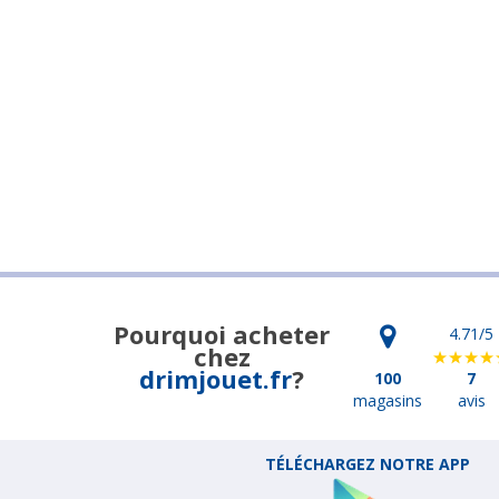
Pourquoi acheter
4.71
/5
chez
drimjouet.fr
?
100
7
magasins
avis
TÉLÉCHARGEZ NOTRE APP