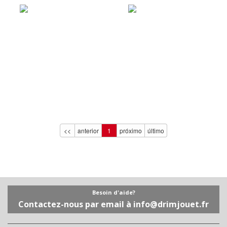
AGOTADO
AGOTADO
<<
anterior
1
próximo
último
Besoin d'aide?
Contactez-nous par email à info@drimjouet.fr