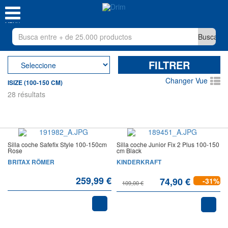
MENU
FILTRER
Changer Vue
ISIZE (100-150 CM)
28 résultats
Silla coche Safefix Style 100-150cm
Silla coche Junior Fix 2 Plus 100-150
Rose
cm Black
BRITAX RÖMER
KINDERKRAFT
259,99 €
74,90 €
-31%
109,00 €