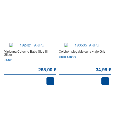
Minicuna Colecho Baby Side III
Colchón plegable cuna viaje Gris
Glitter
KIKKABOO
JANE
265,00 €
34,99 €