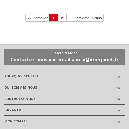
<<
anterior
1
2
3
próximo
último
Besoin d'aide?
Contactez-nous par email à info@drimjouet.fr
POURQUOI ACHETER
QUI SOMMES-NOUS
CONTACTEZ-NOUS
GARANTIE
MON COMPTE