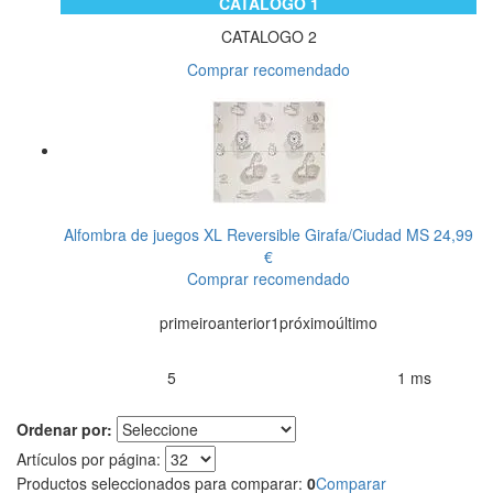
CATALOGO 1
CATALOGO 2
Comprar recomendado
Alfombra de juegos XL Reversible Girafa/Ciudad
MS
24,99
€
Comprar recomendado
primeiro
anterior
1
próximo
último
5
1 ms
Productos encontrados:
Resultado de la búsqueda por:
en
Ordenar por:
Artículos por página:
Productos seleccionados para comparar:
0
Comparar