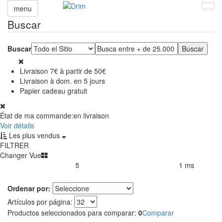
menu
Buscar
Buscar
Livraison 7€ à partir de 50€
Livraison à dom. en 5 jours
Papier cadeau gratuit
État de ma commande:
en livraison
Voir détails
Les plus vendus
FILTRER
Changer Vue
5
1 ms
Productos encontrados:
Resultado de la búsqueda por:
en
Ordenar por:
Artículos por página:
Productos seleccionados para comparar:
0
Comparar