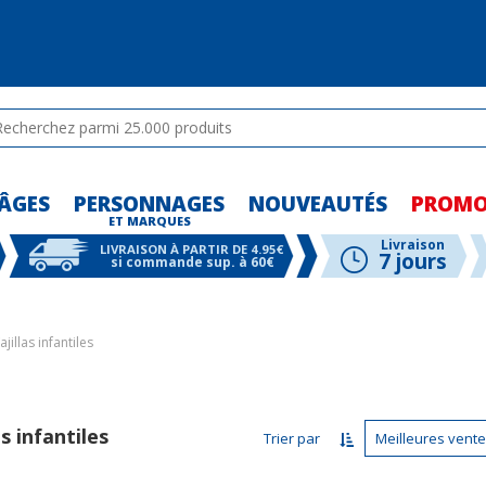
ÂGES
PERSONNAGES
NOUVEAUTÉS
PROM
-
ET MARQUES
-
-
Livraison
LIVRAISON À PARTIR DE 4.95€
7 jours
si commande sup. à 60€
ajillas infantiles
as infantiles
Trier par