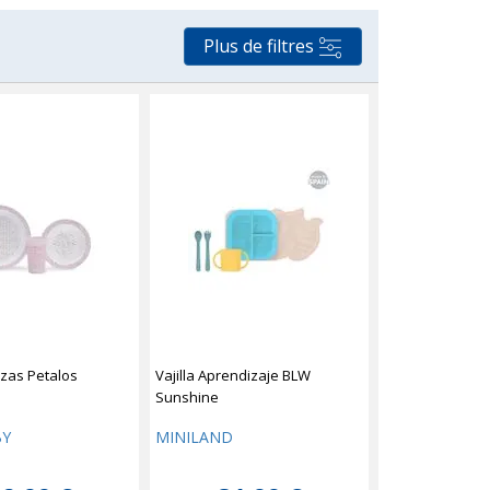
Plus de filtres
iezas Petalos
Vajilla Aprendizaje BLW
Sunshine
BY
MINILAND