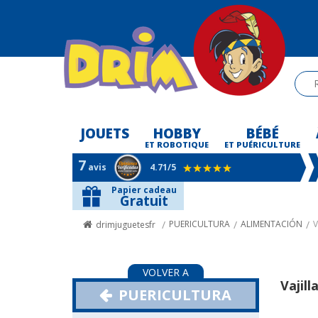
JOUETS
HOBBY
BÉBÉ
-
ET ROBOTIQUE
ET PUÉRICULTURE
7
avis
4.71
/5
Papier cadeau
Gratuit
PUERICULTURA
ALIMENTACIÓN
V
drimjuguetesfr
VOLVER A
Vajill
PUERICULTURA