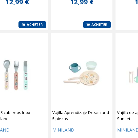
12,99 €
12,99 €
1
ACHETER
ACHETER
 3 cubiertos Inox
Vajilla Aprendizaje Dreamland
Vajilla de
land
5 piezas
Sunset
LAND
MINILAND
MINILAN