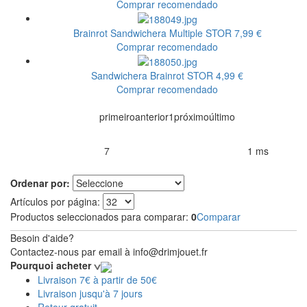
Comprar recomendado
Brainrot Sandwichera Multiple
STOR
7,99 €
Comprar recomendado
Sandwichera Brainrot
STOR
4,99 €
Comprar recomendado
primeiro
anterior
1
próximo
último
7
1 ms
Productos encontrados:
Resultado de la búsqueda por:
en
Ordenar por:
Artículos por página:
Productos seleccionados para comparar:
0
Comparar
Besoin d'aide?
Contactez-nous par email à info@drimjouet.fr
Pourquoi acheter
Livraison 7€ à partir de 50€
Livraison jusqu'à 7 jours
Retour gratuit