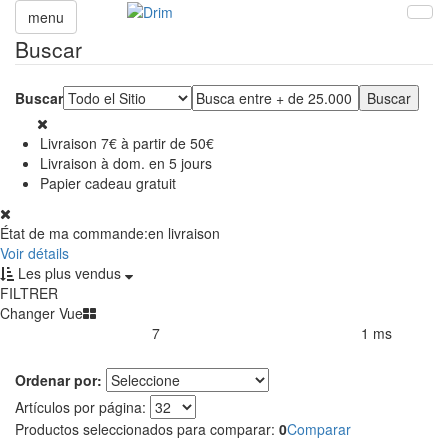
menu
Buscar
Buscar
Livraison 7€ à partir de 50€
Livraison à dom. en 5 jours
Papier cadeau gratuit
État de ma commande:
en livraison
Voir détails
Les plus vendus
FILTRER
Changer Vue
7
1 ms
Productos encontrados:
Resultado de la búsqueda por:
en
Ordenar por:
Artículos por página:
Productos seleccionados para comparar:
0
Comparar