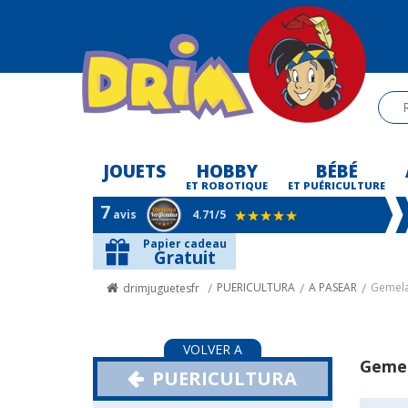
JOUETS
HOBBY
BÉBÉ
-
ET ROBOTIQUE
ET PUÉRICULTURE
7
avis
4.71
/5
Papier cadeau
Gratuit
PUERICULTURA
A PASEAR
Gemel
drimjuguetesfr
VOLVER A
Gemel
PUERICULTURA