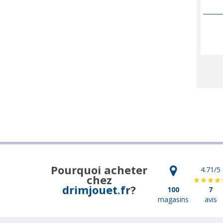
Pourquoi acheter
4.71
/5
chez
drimjouet.fr
?
100
7
magasins
avis