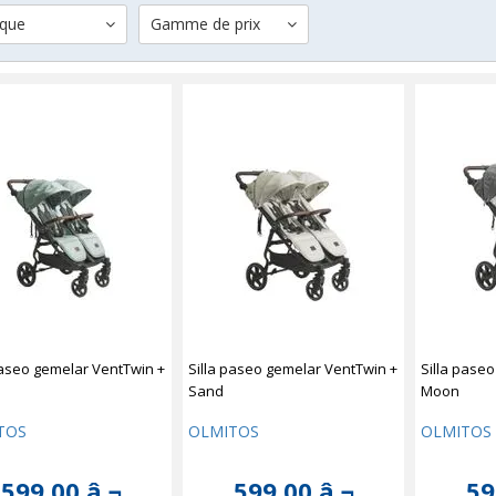
que
Gamme de prix
paseo gemelar VentTwin +
Silla paseo gemelar VentTwin +
Silla pase
Sand
Moon
TOS
OLMITOS
OLMITOS
599,00 â‚¬
599,00 â‚¬
59