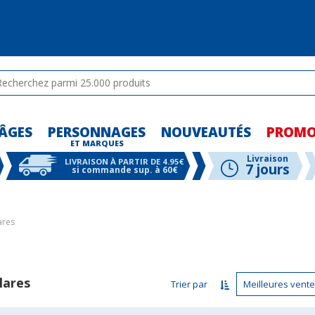
ÂGES
PERSONNAGES
NOUVEAUTÉS
PROM
-
ET MARQUES
-
-
Livraison
LIVRAISON À PARTIR DE 4.95€
7 jours
si commande sup. à 60€
ares
ares
Trier par