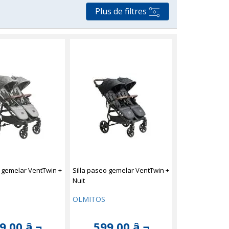
Plus de filtres
o gemelar VentTwin +
Silla paseo gemelar VentTwin +
Nuit
OLMITOS
9,00 â‚¬
599,00 â‚¬