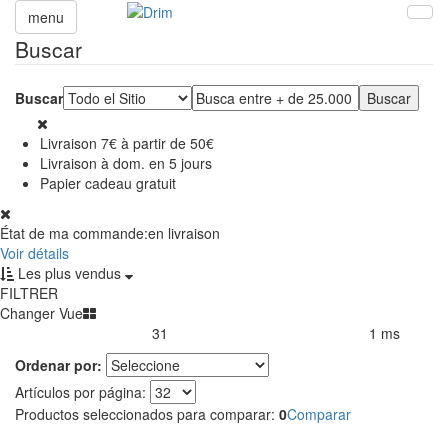
menu
Buscar
Buscar
Livraison 7€ à partir de 50€
Livraison à dom. en 5 jours
Papier cadeau gratuit
État de ma commande:
en livraison
Voir détails
Les plus vendus
FILTRER
Changer Vue
31
1 ms
Productos encontrados:
Resultado de la búsqueda por:
en
Ordenar por:
Artículos por página:
Productos seleccionados para comparar:
0
Comparar