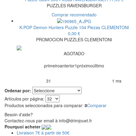
PUZZLES RAVENSBURGER
Comprar recomendado
K-POP Demon Hunters Puzzle 104 Piezas
CLEMENTONI
0,00 €
PROMOCION PUZZLES CLEMENTONI
AGOTADO
primeiro
anterior
1
próximo
último
31
1 ms
Productos encontrados:
Resultado de la búsqueda por:
en
Ordenar por:
Artículos por página:
Productos seleccionados para comparar:
0
Comparar
Besoin d'aide?
Contactez-nous par email à info@drimjouet.fr
Pourquoi acheter
Livraison 7€ à partir de 50€