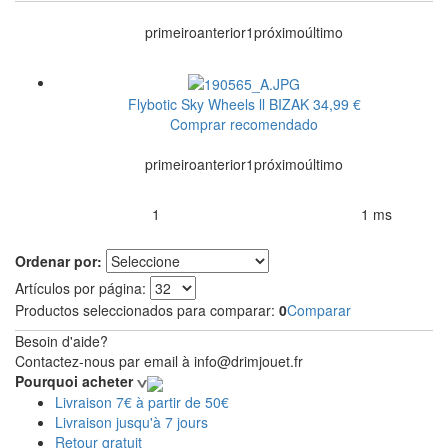
primeiro
anterior
1
próximo
último
Flybotic Sky Wheels ll
BIZAK
34,99 €
Comprar recomendado
primeiro
anterior
1
próximo
último
1
1 ms
Productos encontrados:
Resultado de la búsqueda por:
en
Ordenar por:
Artículos por página:
Productos seleccionados para comparar:
0
Comparar
Besoin d'aide?
Contactez-nous par email à info@drimjouet.fr
Pourquoi acheter
Livraison 7€ à partir de 50€
Livraison jusqu'à 7 jours
Retour gratuit