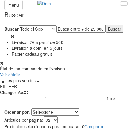
menu
Buscar
Buscar
Livraison 7€ à partir de 50€
Livraison à dom. en 5 jours
Papier cadeau gratuit
État de ma commande:
en livraison
Voir détails
Les plus vendus
FILTRER
Changer Vue
1
1 ms
Productos encontrados:
Resultado de la búsqueda por:
en
Ordenar por:
Artículos por página:
Productos seleccionados para comparar:
0
Comparar