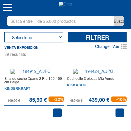
MENU
FILTRER
Changer Vue
VENTA EXPOSICIÓN
39 résultats
Silla de coche Xpand 2 Pro 100-150
Cochecito 3 piezas Mia Verde
cm Beige
KIKKABOO
KINDERKRAFT
85,90 €
439,00 €
-22%
-10%
109,90 €
489,00 €