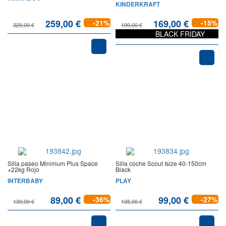
KINDERKRAFT
259,00 €
169,00 €
-21%
-15%
329,00 €
199,00 €
BLACK FRIDAY
Silla paseo Minimum Plus Space
Silla coche Scout Isize 40-150cm
+22kg Rojo
Black
INTERBABY
PLAY
89,00 €
99,00 €
-36%
-27%
139,99 €
135,00 €