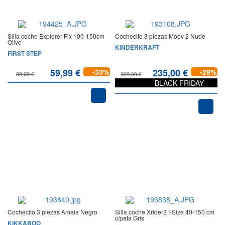
Silla coche Explorer Fix 100-150cm
Cochecito 3 piezas Moov 2 Nude
Olive
KINDERKRAFT
FIRST STEP
59,99 €
235,00 €
-33%
-29%
89,99 €
329,00 €
BLACK FRIDAY
Cochecito 3 piezas Amaia Negro
Silla coche Xrider2 I-Size 40-150 cm
c/pata Gris
KIKKABOO