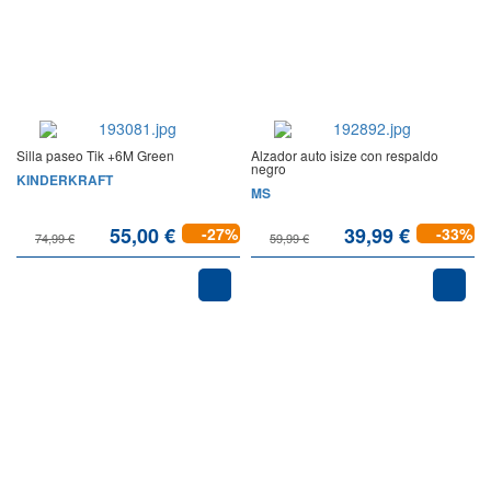
Silla paseo Tik +6M Green
Alzador auto isize con respaldo
negro
KINDERKRAFT
MS
55,00 €
39,99 €
-27%
-33%
74,99 €
59,99 €