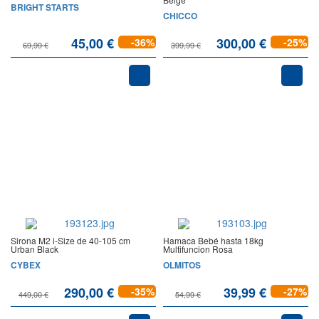
BRIGHT STARTS
CHICCO
45,00 €
300,00 €
-36%
-25%
69,99 €
399,99 €
Sirona M2 i-Size de 40-105 cm
Hamaca Bebé hasta 18kg
Urban Black
Multifuncion Rosa
CYBEX
OLMITOS
290,00 €
39,99 €
-35%
-27%
449,00 €
54,99 €