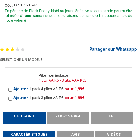
Cód:
DR_1_191697
En période de Black Friday, Noël ou jours fériés, votre commande pourra être
retardée d’
une semaine
pour des raisons de transport indépendantes de
notre volonté.
Partager sur Whatsapp
SELECTIONE UN MODÈLE
Piles non incluses
4 uts. AA R6 - 3 uts. AAA R03
1 pack 4 piles AA R6
Ajouter
pour 1,99€
1 pack 3 piles AA R6
Ajouter
pour 1,99€
CATÉGORIE
PERSONNAGE
ÂGE
CARACTÉRISTIQUES
AVIS
VIDÉOS