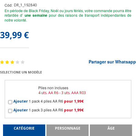
Cód:
DR_1_192840
En période de Black Friday, Noël ou jours fériés, votre commande pourra être
retardée d’
une semaine
pour des raisons de transport indépendantes de
notre volonté.
39,99 €
Partager sur Whatsapp
SELECTIONE UN MODÈLE
Piles non incluses
4 uts. AA R6 - 3 uts. AAA R03
1 pack 4 piles AA R6
Ajouter
pour 1,99€
1 pack 3 piles AA R6
Ajouter
pour 1,99€
CATÉGORIE
PERSONNAGE
ÂGE