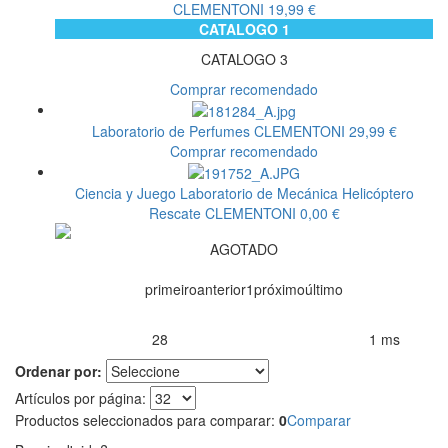
CLEMENTONI
19,99 €
CATALOGO 1
CATALOGO 3
Comprar recomendado
Laboratorio de Perfumes
CLEMENTONI
29,99 €
Comprar recomendado
Ciencia y Juego Laboratorio de Mecánica Helicóptero
Rescate
CLEMENTONI
0,00 €
AGOTADO
primeiro
anterior
1
próximo
último
28
1 ms
Productos encontrados:
Resultado de la búsqueda por:
en
Ordenar por:
Artículos por página:
Productos seleccionados para comparar:
0
Comparar