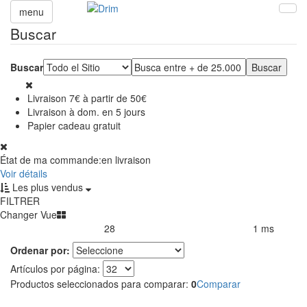
menu
Buscar
Buscar
Livraison 7€ à partir de 50€
Livraison à dom. en 5 jours
Papier cadeau gratuit
État de ma commande:
en livraison
Voir détails
Les plus vendus
FILTRER
Changer Vue
28
1 ms
Productos encontrados:
Resultado de la búsqueda por:
en
Ordenar por:
Artículos por página:
Productos seleccionados para comparar:
0
Comparar