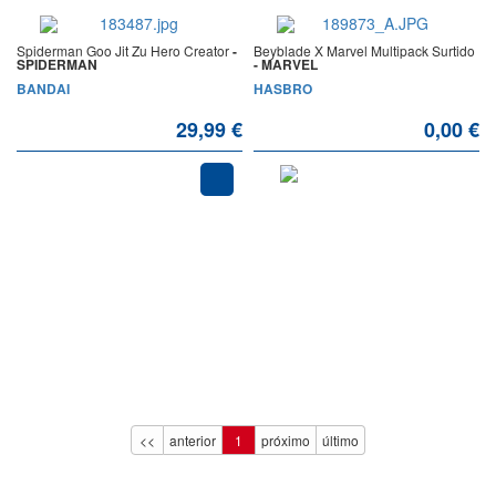
Spiderman Goo Jit Zu Hero Creator
-
Beyblade X Marvel Multipack Surtido
SPIDERMAN
- MARVEL
BANDAI
HASBRO
29,99 €
0,00 €
AGOTADO
<<
anterior
1
próximo
último