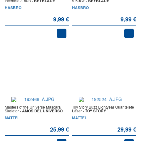
Incendio 3-80B
- BEYBLADE
9-60GF
- BEYBLADE
HASBRO
HASBRO
9,99 €
9,99 €
Masters of the Universe Máscara
Toy Story Buzz Lightyear Guantelete
Skeletor
- AMOS DEL UNIVERSO
Láser
- TOY STORY
MATTEL
MATTEL
25,99 €
29,99 €