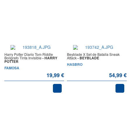
Harry Potter Diario Tom Riddle
Beyblade X Set de Batalla Sneak
Bolígrafo Tinta Invisible
- HARRY
Attack
- BEYBLADE
POTTER
HASBRO
FAMOSA
19,99 €
54,99 €